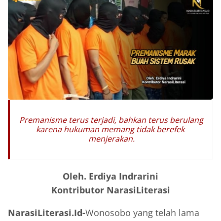
Premanisme terus terjadi, bahkan terus berulang
karena hukuman memang tidak berefek
menjerakan.
Oleh. Erdiya Indrarini
Kontributor NarasiLiterasi
NarasiLiterasi.Id-
Wonosobo yang telah lama