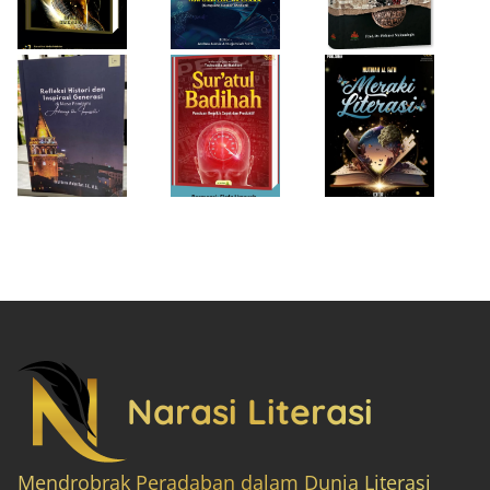
“Achieving the
Produktif
Impossible”
Narasi Literasi
Mendrobrak Peradaban dalam Dunia Literasi