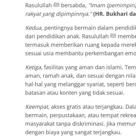
Rasulullah ﷺ bersabda,
"Imam (pemimpin) 
rakyat yang dipimpinnya."
(HR. Bukhari d
Kedua,
pentingnya bermain dalam pendidik
dari pendidikan anak. Rasulullah ﷺ memberikan perhatian khusus terhadap anak-anak,
termasuk memberikan ruang kepada mereka
sesuai usia membantu perkembangan emosio
Ketiga,
fasilitas yang aman dan islami. Te
aman, ramah anak, dan sesuai dengan nilai-n
hal-hal yang melanggar syariat, seperti b
batasan atau konten yang tidak sesuai.
Keempat,
akses gratis atau terjangkau. Dal
bermain, perpustakaan, atau tempat rekrea
masyarakat tanpa diskriminasi. Jika memungk
dengan biaya yang sangat terjangkau.