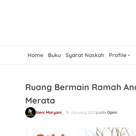
Home
Buku
Syarat Naskah
Profile
Ruang Bermain Ramah Ana
Merata
Neni Maryani
16 January 2025
pada
Opini