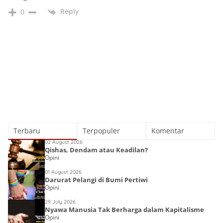
Reply
0
Terbaru
Terpopuler
Komentar
02 August 2026
Qishas, Dendam atau Keadilan?
Opini
01 August 2026
Darurat Pelangi di Bumi Pertiwi
Opini
29 July 2026
Nyawa Manusia Tak Berharga dalam Kapitalisme
Opini