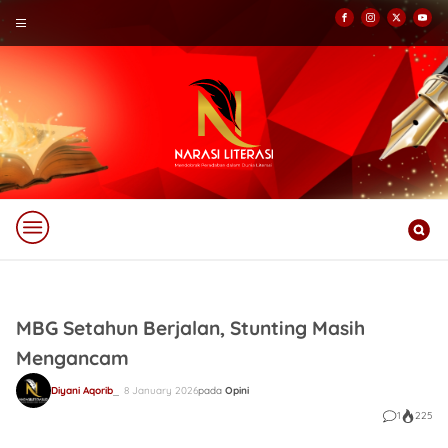
MBG Setahun Berjalan, Stunting Masih
Mengancam
Diyani Aqorib
8 January 2026
pada
Opini
1
225