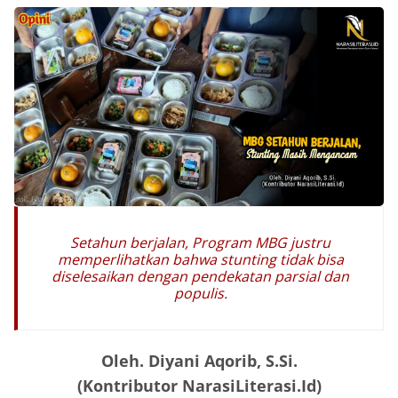
Setahun berjalan, Program MBG justru
memperlihatkan bahwa stunting tidak bisa
diselesaikan dengan pendekatan parsial dan
populis.
Oleh. Diyani Aqorib, S.Si.
(Kontributor NarasiLiterasi.Id)