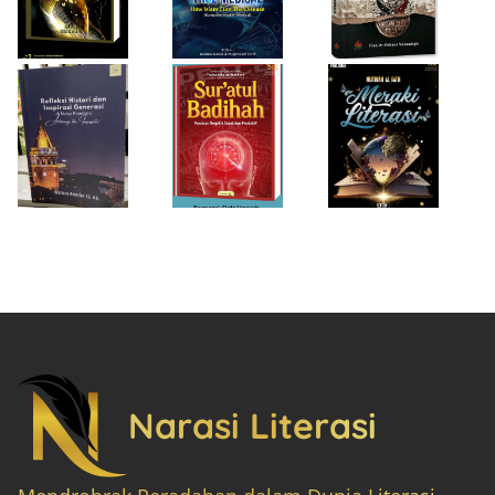
Pandemi
Cepat dan
Literasiku
“Achieving the
Produktif
Impossible”
Narasi Literasi