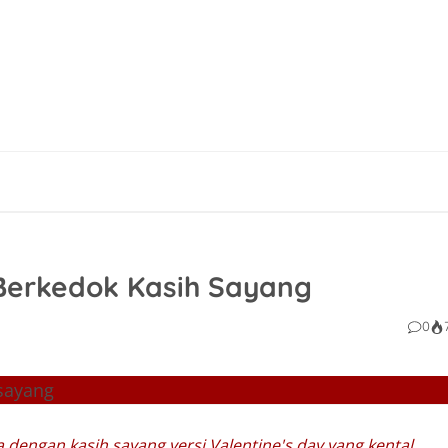
 Berkedok Kasih Sayang
0
 dengan kasih sayang versi Valentine's day yang kental