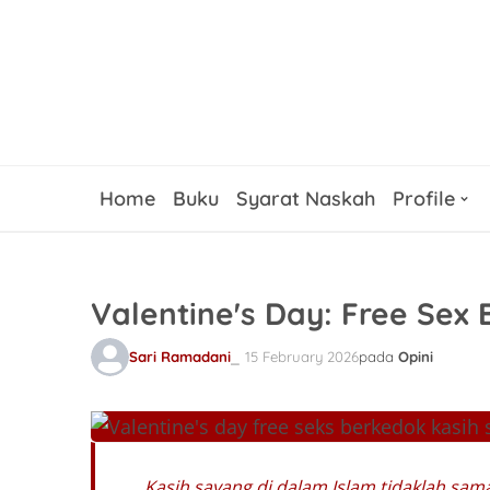
Home
Buku
Syarat Naskah
Profile
Valentine's Day: Free Sex
Sari Ramadani
15 February 2026
pada
Opini
Kasih sayang di dalam Islam tidaklah sama