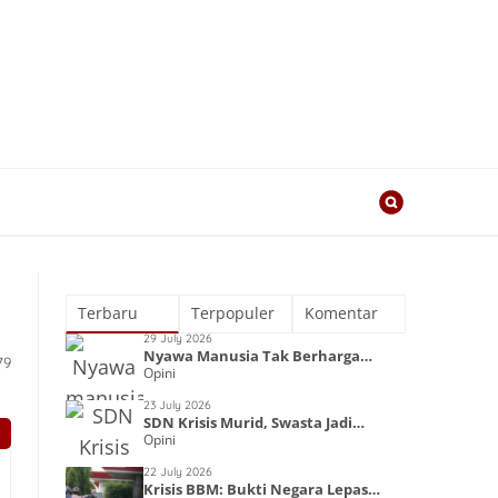
Terbaru
Terpopuler
Komentar
29 July 2026
Nyawa Manusia Tak Berharga
79
Opini
dalam Kapitalisme
23 July 2026
SDN Krisis Murid, Swasta Jadi
Opini
Primadona
22 July 2026
Krisis BBM: Bukti Negara Lepas