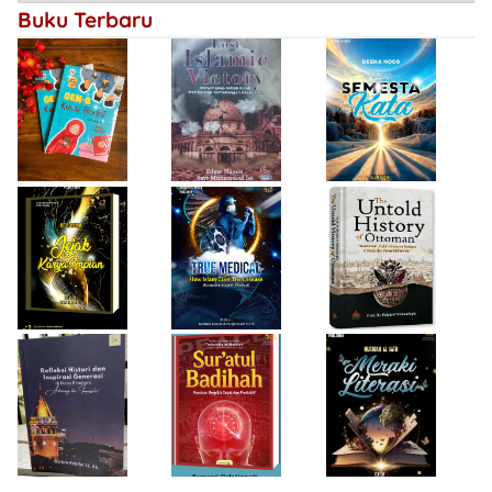
Kemenangan
Buku Terbaru
Bersejarah
Firda Umayah
Haifa Eimaan
Isty Daiyah
True Medical,
The Untold
Bukan Sekadar
History of
Jejak Karya Impian
Buku Medis
Ottoman
Desi Wulan Sari
Refleksi Histori
Firda Umayah
dan Inspirasi
Sur'atul Badihah,
Sartinah
Generasi di Masa
Panduan Berpikir
Rempaka
Pandemi
Cepat dan
Literasiku
“Achieving the
Produktif
Impossible”