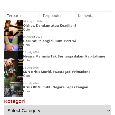
Terbaru
Terpopuler
Komentar
02 August 2026
Qishas, Dendam atau Keadilan?
Opini
01 August 2026
Darurat Pelangi di Bumi Pertiwi
Opini
29 July 2026
Nyawa Manusia Tak Berharga dalam Kapitalisme
Opini
23 July 2026
SDN Krisis Murid, Swasta Jadi Primadona
Opini
22 July 2026
Krisis BBM: Bukti Negara Lepas Tangan
Opini
Lost Islamic
Victory:
Kategori
Choirin Fitri
Menyingkap
Deena Noor
Resensi Buku
Sebab Kalah,
Haifa Eimaan
Semesta Kata
Gen-Q Kece Badai
Mengulangi