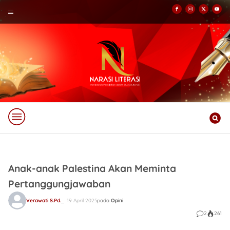
Anak-anak Palestina Akan Meminta
Pertanggungjawaban
Verawati S.Pd.
19 April 2025
pada
Opini
2
261