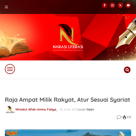
Raja Ampat Milik Rakyat, Atur Sesuai Syariat
Ni'matul Afiah Ummu Fatiya
16 June 2025
pada
Opini
1
436