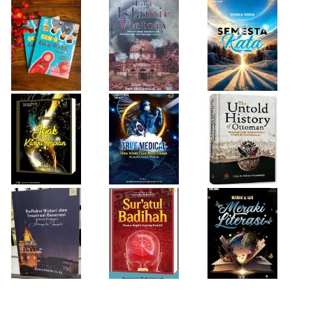
Firda Umayah
Haifa Eimaan
Isty Daiyah
True Medical,
The Untold
Bukan Sekadar
History of
Jejak Karya Impian
Buku Medis
Ottoman
Desi Wulan Sari
Refleksi Histori
Firda Umayah
dan Inspirasi
Sur'atul Badihah,
Sartinah
Generasi di Masa
Panduan Berpikir
Rempaka
Pandemi
Cepat dan
Literasiku
“Achieving the
Produktif
Impossible”