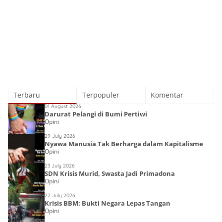
Terbaru
Terpopuler
Komentar
01 August 2026
Darurat Pelangi di Bumi Pertiwi
Opini
29 July 2026
Nyawa Manusia Tak Berharga dalam Kapitalisme
Opini
23 July 2026
SDN Krisis Murid, Swasta Jadi Primadona
Opini
22 July 2026
Krisis BBM: Bukti Negara Lepas Tangan
Opini