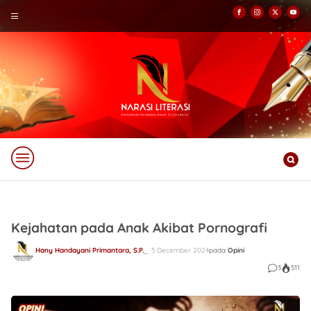
Kejahatan pada Anak Akibat Pornografi
Hany Handayani Primantara, S.P.
5 December 2024
pada
Opini
3
511