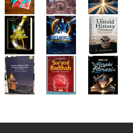
Buku Medis
Ottoman
Desi Wulan Sari
Refleksi Histori
Firda Umayah
dan Inspirasi
Sur'atul Badihah,
Sartinah
Generasi di Masa
Panduan Berpikir
Rempaka
Pandemi
Cepat dan
Literasiku
“Achieving the
Produktif
Impossible”