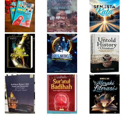
Firda Umayah
Haifa Eimaan
Isty Daiyah
True Medical,
The Untold
Bukan Sekadar
History of
Jejak Karya Impian
Buku Medis
Ottoman
Desi Wulan Sari
Refleksi Histori
Firda Umayah
dan Inspirasi
Sur'atul Badihah,
Sartinah
Generasi di Masa
Panduan Berpikir
Rempaka
Pandemi
Cepat dan
Literasiku
“Achieving the
Produktif
Impossible”