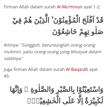
Firman Allah dalam surah
Al-Mu’minun
ayat 1-2:
قَدْ اَفْلَحَ الْمُؤْمِنُوْنَ ۙ الَّذِيْنَ هُمْ فِيْ
صَلٰو تِهِمْ خَاشِعُوْنَ
Artinya: “
Sungguh, beruntunglah orang-orang
mukmin, yaitu orang-orang yang khusyuk dalam
salatnya
.”
Juga firman Allah dalam surah
Al-Baqarah
ayat
45:
وَاسْتَعِيْنُوْا بِالصَّبْرِ وَالصَّلٰوةِ ۗ وَاِنَّهَا
لَكَبِيْرَةٌ اِلَّا عَلَى الْخٰشِعِيْنَۙ