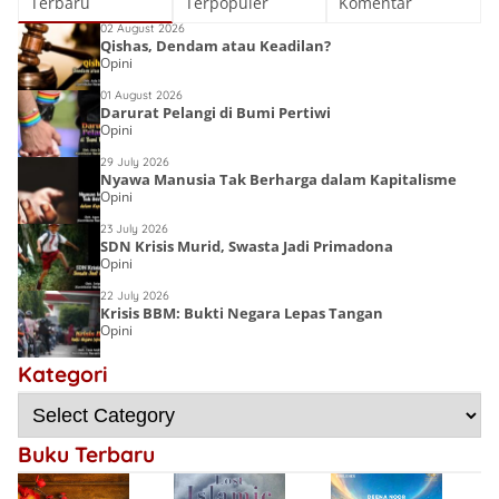
Terbaru
Terpopuler
Komentar
02 August 2026
Qishas, Dendam atau Keadilan?
Opini
01 August 2026
Darurat Pelangi di Bumi Pertiwi
Opini
29 July 2026
Nyawa Manusia Tak Berharga dalam Kapitalisme
Opini
23 July 2026
SDN Krisis Murid, Swasta Jadi Primadona
Opini
22 July 2026
Krisis BBM: Bukti Negara Lepas Tangan
Opini
Lost Islamic
Victory:
Kategori
Choirin Fitri
Menyingkap
Deena Noor
Resensi Buku
Sebab Kalah,
Haifa Eimaan
Semesta Kata
Gen-Q Kece Badai
Mengulangi
Kemenangan
Buku Terbaru
Bersejarah