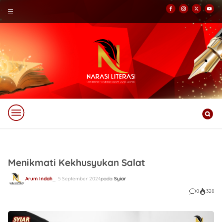
Menikmati Kekhusyukan Salat
Arum Indah
5 September 2024
pada
Syiar
0
328