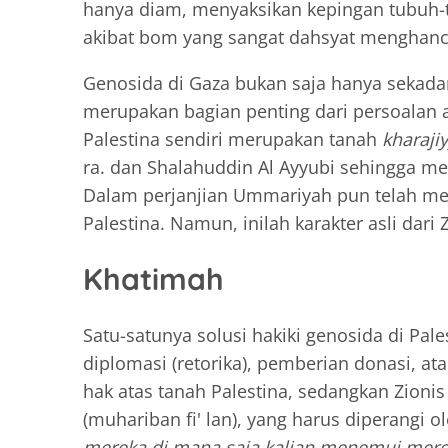
hanya diam, menyaksikan kepingan tubuh-
akibat bom yang sangat dahsyat menghan
Genosida di Gaza bukan saja hanya sekadar
merupakan bagian penting dari persoalan 
Palestina sendiri merupakan tanah
kharaji
ra. dan Shalahuddin Al Ayyubi sehingga m
Dalam perjanjian Ummariyah pun telah me
Palestina. Namun, inilah karakter asli dari
Khatimah
Satu-satunya solusi hakiki genosida di Pale
diplomasi (retorika), pemberian donasi, a
hak atas tanah Palestina, sedangkan Zion
(muhariban fi' lan), yang harus diperangi o
mereka di mana saja kalian menemui merek