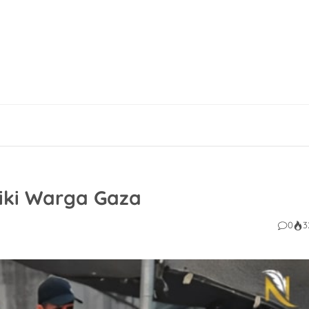
kiki Warga Gaza
0
3