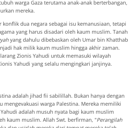
tubuh warga Gaza terutama anak-anak berterbangan,
curkan mereka.
 konflik dua negara sebagai isu kemanusiaan, tetapi
agama yang harus disadari oleh kaum muslim. Tanah
yyah
yang dahulu dibebaskan oleh Umar bin Khatthab
enjadi hak milik kaum muslim hingga akhir zaman.
larang Zionis Yahudi untuk memasuki wilayah
 Zionis Yahudi yang selalu mengingkari janjinya.
stina adalah jihad fii sabilillah. Bukan hanya dengan
tau mengevakuasi warga Palestina. Mereka memiliki
is Yahudi adalah musuh nyata bagi kaum muslim
leh kaum muslim. Allah Swt. berfirman, "
Perangilah
a dan usirlah mereka dari tempat mereka telah