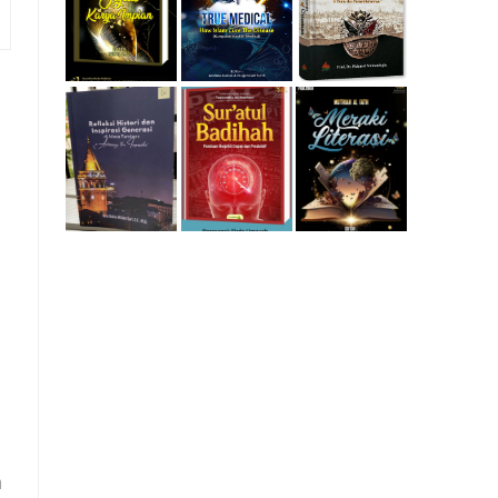
Generasi di Masa
Panduan Berpikir
Rempaka
Pandemi
Cepat dan
Literasiku
“Achieving the
Produktif
Impossible”
n
a