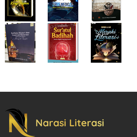
Generasi di Masa
Panduan Berpikir
Rempaka
Pandemi
Cepat dan
Literasiku
“Achieving the
Produktif
Impossible”
Narasi Literasi