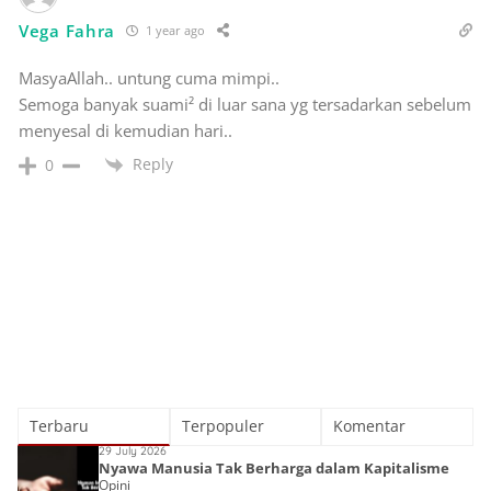
Vega Fahra
1 year ago
MasyaAllah.. untung cuma mimpi..
Semoga banyak suami² di luar sana yg tersadarkan sebelum
menyesal di kemudian hari..
Reply
0
Terbaru
Terpopuler
Komentar
29 July 2026
Nyawa Manusia Tak Berharga dalam Kapitalisme
Opini