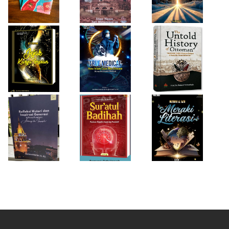
Buku Medis
Ottoman
Desi Wulan Sari
Refleksi Histori
Firda Umayah
dan Inspirasi
Sur'atul Badihah,
Sartinah
Generasi di Masa
Panduan Berpikir
Rempaka
Pandemi
Cepat dan
Literasiku
“Achieving the
Produktif
Impossible”