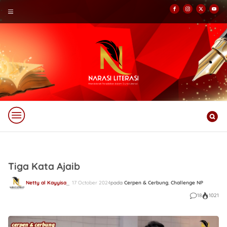
Tiga Kata Ajaib
Netty al Kayyisa
17 October 2024
pada
Cerpen & Cerbung
,
Challenge NP
18
1021