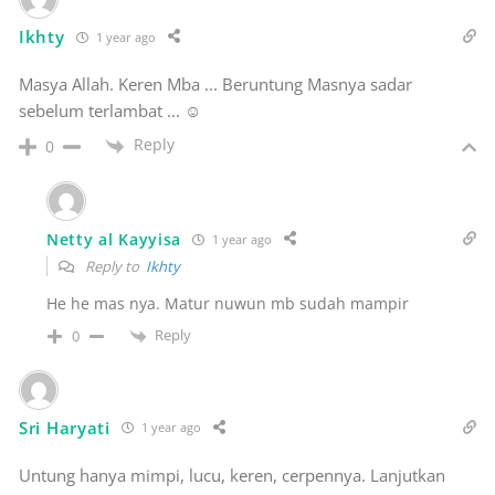
Ikhty
1 year ago
Masya Allah. Keren Mba ... Beruntung Masnya sadar
sebelum terlambat ... ☺️
Reply
0
Netty al Kayyisa
1 year ago
Reply to
Ikhty
He he mas nya. Matur nuwun mb sudah mampir
Reply
0
Sri Haryati
1 year ago
Untung hanya mimpi, lucu, keren, cerpennya. Lanjutkan