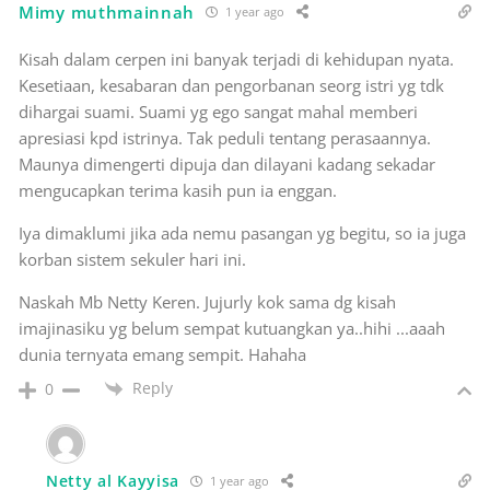
Mimy muthmainnah
1 year ago
Kisah dalam cerpen ini banyak terjadi di kehidupan nyata.
Kesetiaan, kesabaran dan pengorbanan seorg istri yg tdk
dihargai suami. Suami yg ego sangat mahal memberi
apresiasi kpd istrinya. Tak peduli tentang perasaannya.
Maunya dimengerti dipuja dan dilayani kadang sekadar
mengucapkan terima kasih pun ia enggan.
Iya dimaklumi jika ada nemu pasangan yg begitu, so ia juga
korban sistem sekuler hari ini.
Naskah Mb Netty Keren. Jujurly kok sama dg kisah
imajinasiku yg belum sempat kutuangkan ya..hihi ...aaah
dunia ternyata emang sempit. Hahaha
Reply
0
Netty al Kayyisa
1 year ago