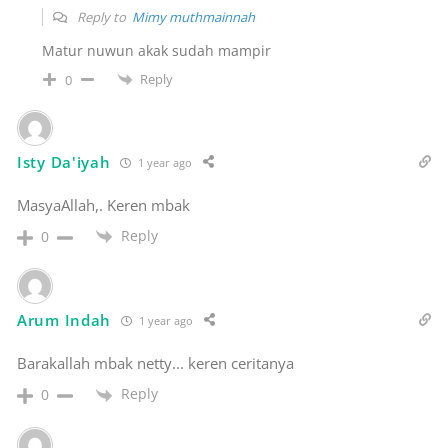
Reply to
Mimy muthmainnah
Matur nuwun akak sudah mampir
Reply
0
Isty Da'iyah
1 year ago
MasyaAllah,. Keren mbak
Reply
0
Arum Indah
1 year ago
Barakallah mbak netty... keren ceritanya
Reply
0