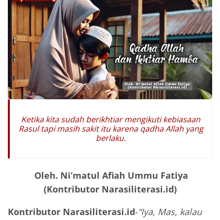
Ketika kita sudah berikhtiar mengikuti kebiasaan
Rasul tapi masih sakit itu karena qadha Allah yang
berlaku.
Oleh. Ni’matul Afiah Ummu Fatiya
(Kontributor Narasiliterasi.id)
Kontributor Narasiliterasi.id
-
“Iya, Mas, kalau