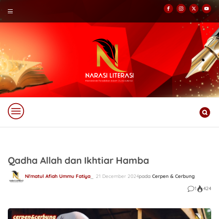
Qadha Allah dan Ikhtiar Hamba
Ni'matul Afiah Ummu Fatiya
21 December 2024
pada
Cerpen & Cerbung
1
424