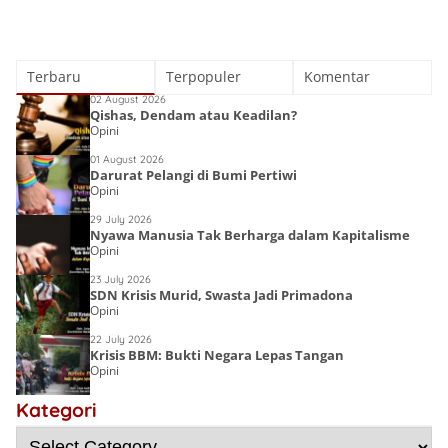
Terbaru
Terpopuler
Komentar
02 August 2026
Qishas, Dendam atau Keadilan?
Opini
01 August 2026
Darurat Pelangi di Bumi Pertiwi
Opini
29 July 2026
Nyawa Manusia Tak Berharga dalam Kapitalisme
Opini
23 July 2026
SDN Krisis Murid, Swasta Jadi Primadona
Opini
22 July 2026
Krisis BBM: Bukti Negara Lepas Tangan
Opini
Lost Islamic
Victory:
Kategori
Choirin Fitri
Menyingkap
Deena Noor
Resensi Buku
Sebab Kalah,
Haifa Eimaan
Semesta Kata
Gen-Q Kece Badai