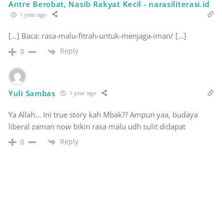
Antre Berobat, Nasib Rakyat Kecil - narasiliterasi.id
1 year ago
[…] Baca: rasa-malu-fitrah-untuk-menjaga-iman/ […]
Reply
0
Yuli Sambas
1 year ago
Ya Allah... Ini true story kah Mbak?? Ampun yaa, budaya
liberal zaman now bikin rasa malu udh sulit didapat
Reply
0