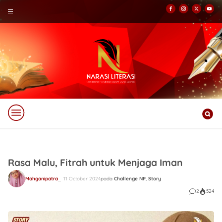
Rasa Malu, Fitrah untuk Menjaga Iman
Mahganipatra
11 October 2024
pada
Challenge NP
,
Story
2
524