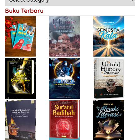
Mengulangi
Kemenangan
Buku Terbaru
Bersejarah
Firda Umayah
Haifa Eimaan
Isty Daiyah
True Medical,
The Untold
Bukan Sekadar
History of
Jejak Karya Impian
Buku Medis
Ottoman
Desi Wulan Sari
Refleksi Histori
Firda Umayah
dan Inspirasi
Sur'atul Badihah,
Sartinah
Generasi di Masa
Panduan Berpikir
Rempaka
Pandemi
Cepat dan
Literasiku
“Achieving the
Produktif
Impossible”