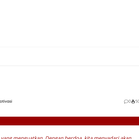
otivasi
0
5
 yang menguatkan. Dengan berdoa, kita menyadari akan