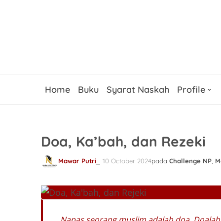
Home
Buku
Syarat Naskah
Profile
Doa, Ka’bah, dan Rezeki
Mawar Putri
10 October 2024
pada
Challenge NP
,
M
Napas seorang muslim adalah doa. Doalah