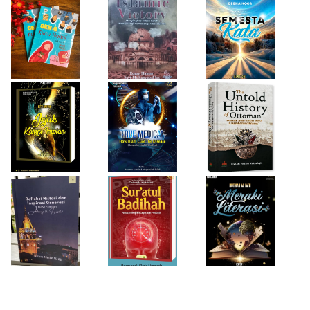
Firda Umayah
Haifa Eimaan
Isty Daiyah
True Medical,
The Untold
Bukan Sekadar
History of
Jejak Karya Impian
Buku Medis
Ottoman
Desi Wulan Sari
Refleksi Histori
Firda Umayah
dan Inspirasi
Sur'atul Badihah,
Sartinah
Generasi di Masa
Panduan Berpikir
Rempaka
Pandemi
Cepat dan
Literasiku
“Achieving the
Produktif
Impossible”