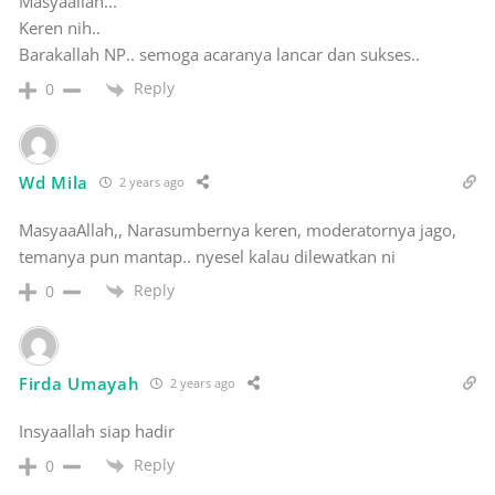
Masyaallah...
Keren nih..
Barakallah NP.. semoga acaranya lancar dan sukses..
Reply
0
Wd Mila
2 years ago
MasyaaAllah,, Narasumbernya keren, moderatornya jago,
temanya pun mantap.. nyesel kalau dilewatkan ni
Reply
0
Firda Umayah
2 years ago
Insyaallah siap hadir
Reply
0