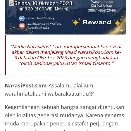
"Media NarasiPost.Com mempersembahkan event
akbar dalam menjelang Milad NarasiPost.Com ke-
3 di bulan Oktober 2023 dengan menghadirkan
tokoh nasional yaitu ustaz Ismail Yusanto "
NarasiPost.Com-
Assalamu'alaikum
warahmatullaahi wabarakaatuhuu🎊
Kegemilangan sebuah bangsa sangat ditentukan
oleh kualitas generasi mudanya. Karena generasi
muda merupakan penerus estafet perjuangan