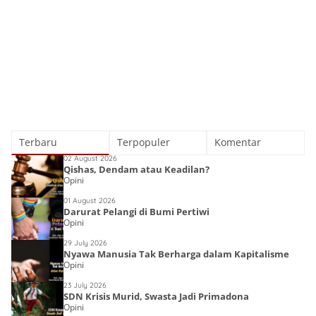
Terbaru
Terpopuler
Komentar
02 August 2026
Qishas, Dendam atau Keadilan?
Opini
01 August 2026
Darurat Pelangi di Bumi Pertiwi
Opini
29 July 2026
Nyawa Manusia Tak Berharga dalam Kapitalisme
Opini
23 July 2026
SDN Krisis Murid, Swasta Jadi Primadona
Opini