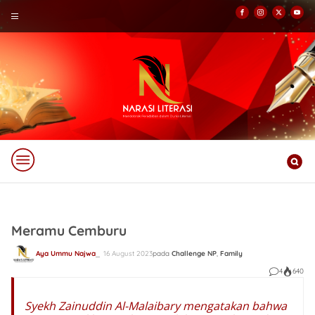
Meramu Cemburu
Aya Ummu Najwa
16 August 2023
pada
Challenge NP
,
Family
4
640
Syekh Zainuddin Al-Malaibary mengatakan bahwa