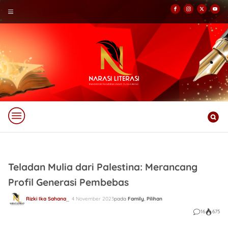
Teladan Mulia dari Palestina: Merancang
Profil Generasi Pembebas
Rizki Ika Sahana
4 November 2023
pada
Family
,
Pilihan
16
675