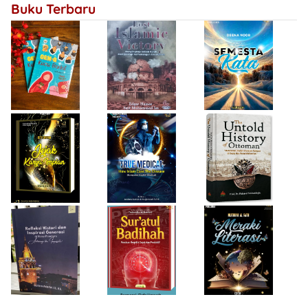
Buku Terbaru
Bersejarah
Firda Umayah
Haifa Eimaan
Isty Daiyah
True Medical,
The Untold
Bukan Sekadar
History of
Jejak Karya Impian
Buku Medis
Ottoman
Desi Wulan Sari
Refleksi Histori
Firda Umayah
dan Inspirasi
Sur'atul Badihah,
Sartinah
Generasi di Masa
Panduan Berpikir
Rempaka
Pandemi
Cepat dan
Literasiku
“Achieving the
Produktif
Impossible”