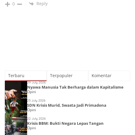
Reply
0
Terbaru
Terpopuler
Komentar
29 July 2026
Nyawa Manusia Tak Berharga dalam Kapitalisme
Opini
23 July 2026
SDN Krisis Murid, Swasta Jadi Primadona
Opini
22 July 2026
Krisis BBM: Bukti Negara Lepas Tangan
Opini