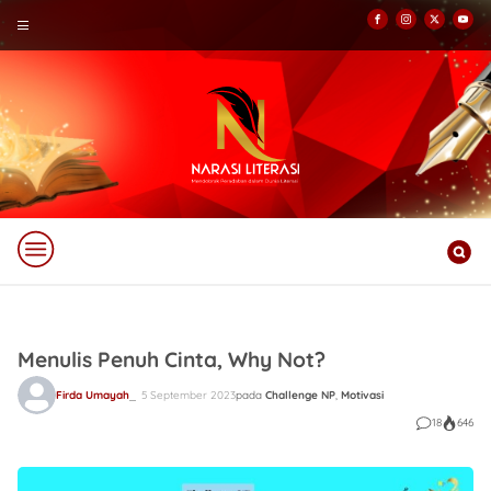
Menulis Penuh Cinta, Why Not?
Firda Umayah
5 September 2023
pada
Challenge NP
,
Motivasi
18
646