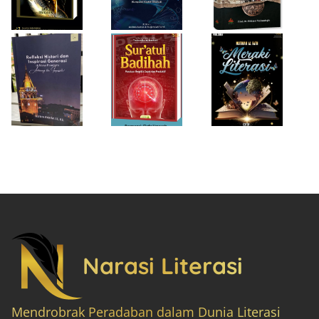
“Achieving the
Produktif
Impossible”
Narasi Literasi
Mendrobrak Peradaban dalam Dunia Literasi