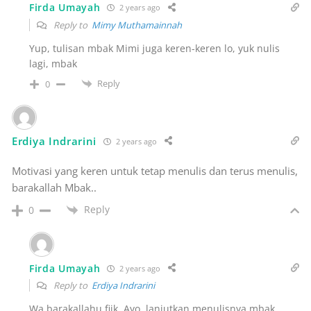
Firda Umayah
2 years ago
Reply to
Mimy Muthamainnah
Yup, tulisan mbak Mimi juga keren-keren lo, yuk nulis
lagi, mbak
Reply
0
Erdiya Indrarini
2 years ago
Motivasi yang keren untuk tetap menulis dan terus menulis,
barakallah Mbak..
Reply
0
Firda Umayah
2 years ago
Reply to
Erdiya Indrarini
Wa barakallahu fiik. Ayo, lanjutkan menulisnya mbak