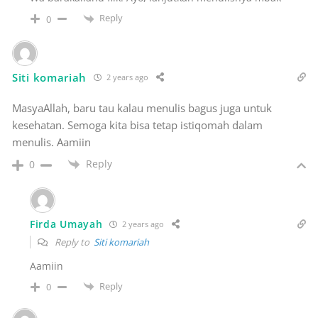
Reply
0
Siti komariah
2 years ago
MasyaAllah, baru tau kalau menulis bagus juga untuk
kesehatan. Semoga kita bisa tetap istiqomah dalam
menulis. Aamiin
Reply
0
Firda Umayah
2 years ago
Reply to
Siti komariah
Aamiin
Reply
0