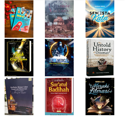
Firda Umayah
Haifa Eimaan
Isty Daiyah
True Medical,
The Untold
Bukan Sekadar
History of
Jejak Karya Impian
Buku Medis
Ottoman
Desi Wulan Sari
Refleksi Histori
Firda Umayah
dan Inspirasi
Sur'atul Badihah,
Sartinah
Generasi di Masa
Panduan Berpikir
Rempaka
Pandemi
Cepat dan
Literasiku
“Achieving the
Produktif
Impossible”