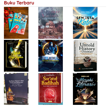
Buku Terbaru
Bersejarah
Firda Umayah
Haifa Eimaan
Isty Daiyah
True Medical,
The Untold
Bukan Sekadar
History of
Jejak Karya Impian
Buku Medis
Ottoman
Desi Wulan Sari
Refleksi Histori
Firda Umayah
dan Inspirasi
Sur'atul Badihah,
Sartinah
Generasi di Masa
Panduan Berpikir
Rempaka
Pandemi
Cepat dan
Literasiku
“Achieving the
Produktif
Impossible”