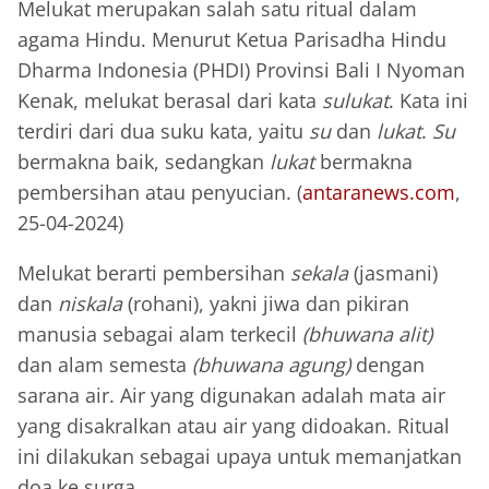
Melukat merupakan salah satu ritual dalam
agama Hindu. Menurut Ketua Parisadha Hindu
Dharma Indonesia (PHDI) Provinsi Bali I Nyoman
Kenak, melukat berasal dari kata
sulukat
. Kata ini
terdiri dari dua suku kata, yaitu
su
dan
lukat
.
Su
bermakna baik, sedangkan
lukat
bermakna
pembersihan atau penyucian. (
antaranews.com
,
25-04-2024)
Melukat berarti pembersihan
sekala
(jasmani)
dan
niskala
(rohani), yakni jiwa dan pikiran
manusia sebagai alam terkecil
(bhuwana alit)
dan alam semesta
(bhuwana agung)
dengan
sarana air. Air yang digunakan adalah mata air
yang disakralkan atau air yang didoakan. Ritual
ini dilakukan sebagai upaya untuk memanjatkan
doa ke surga.