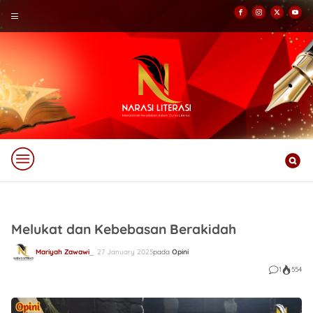
Melukat dan Kebebasan Berakidah
Mariyah Zawawi
27 January 2025
pada
Opini
1
554