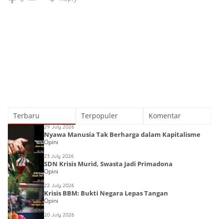
Terbaru
Terpopuler
Komentar
29 July 2026
Nyawa Manusia Tak Berharga dalam Kapitalisme
Opini
23 July 2026
SDN Krisis Murid, Swasta Jadi Primadona
Opini
22 July 2026
Krisis BBM: Bukti Negara Lepas Tangan
Opini
20 July 2026