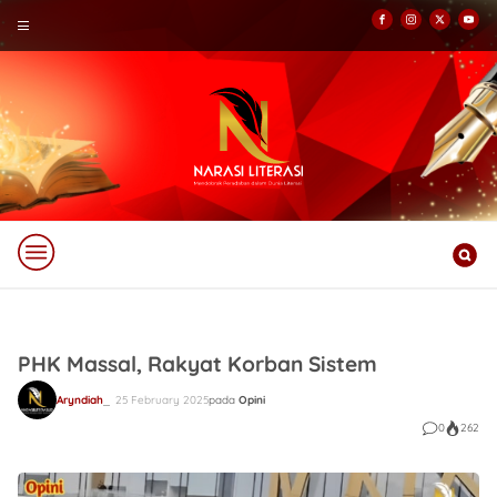
PHK Massal, Rakyat Korban Sistem
Aryndiah
25 February 2025
pada
Opini
0
262