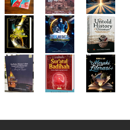
Buku Medis
Ottoman
Desi Wulan Sari
Refleksi Histori
Firda Umayah
dan Inspirasi
Sur'atul Badihah,
Sartinah
Generasi di Masa
Panduan Berpikir
Rempaka
Pandemi
Cepat dan
Literasiku
“Achieving the
Produktif
Impossible”