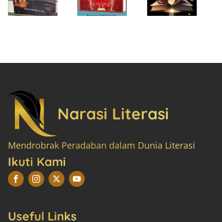
Narasi Literasi
Mendrobrak Peradaban dalam Dunia Literasi
Ikuti Kami
Useful Links