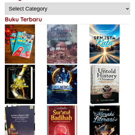
Deena Noor
Resensi Buku
Sebab Kalah,
Haifa Eimaan
Semesta Kata
Gen-Q Kece Badai
Mengulangi
Kemenangan
Buku Terbaru
Bersejarah
Firda Umayah
Haifa Eimaan
Isty Daiyah
True Medical,
The Untold
Bukan Sekadar
History of
Jejak Karya Impian
Buku Medis
Ottoman
Desi Wulan Sari
Refleksi Histori
Firda Umayah
dan Inspirasi
Sur'atul Badihah,
Sartinah
Generasi di Masa
Panduan Berpikir
Rempaka
Pandemi
Cepat dan
Literasiku
“Achieving the
Produktif
Impossible”