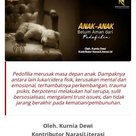
Pedofilia merusak masa depan anak. Dampaknya
antara lain luka/cidera fisik, kerusakan mental dan
emosional, terhambatnya perkembangan, trauma
psikis, berpotensi melakukan hal serupa, sulit
bersosialisasi, mengalami trust issues, dan tidak
jarang berakhir pada kematian/pembunuhan.
Oleh. Kurnia Dewi
Kontributor NarasiLiterasi