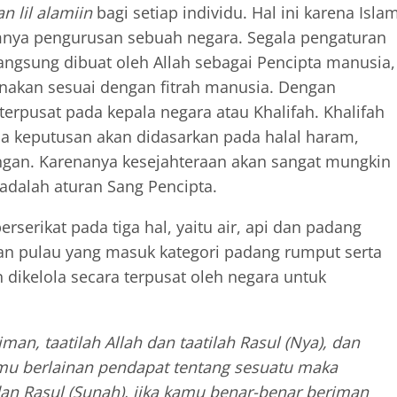
n lil alamiin
bagi setiap individu. Hal ini karena Isla
mnya pengurusan sebuah negara. Segala pengaturan
angsung dibuat oleh Allah sebagai Pencipta manusia,
nakan sesuai dengan fitrah manusia. Dengan
erpusat pada kepala negara atau Khalifah. Khalifah
a keputusan akan didasarkan pada halal haram,
ngan. Karenanya kesejahteraan akan sangat mungkin
adalah aturan Sang Pencipta.
erikat pada tiga hal, yaitu air, api dan padang
n pulau yang masuk kategori padang rumput serta
 dikelola secara terpusat oleh negara untuk
man, taatilah Allah dan taatilah Rasul (Nya), dan
amu berlainan pendapat tentang sesuatu maka
dan Rasul (Sunah), jika kamu benar-benar beriman