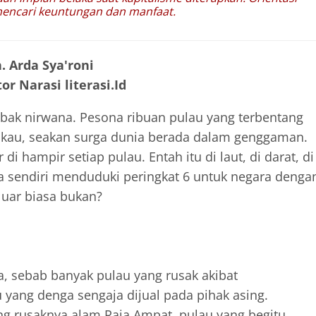
mencari keuntungan dan manfaat.
. Arda Sya'roni
or Narasi literasi.Id
 bak nirwana. Pesona ribuan pulau yang terbentang
ukau, seakan surga dunia berada dalam genggaman.
 hampir setiap pulau. Entah itu di laut, di darat, di
a sendiri menduduki peringkat 6 untuk negara denga
luar biasa bukan?
a, sebab banyak pulau yang rusak akibat
ang denga sengaja dijual pada pihak asing.
ang rusaknya alam Raja Ampat, pulau yang begitu