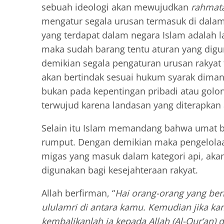
sebuah ideologi akan mewujudkan
rahmata
mengatur segala urusan termasuk di dala
yang terdapat dalam negara Islam adalah l
maka sudah barang tentu aturan yang digu
demikian segala pengaturan urusan rakyat t
akan bertindak sesuai hukum syarak diman
bukan pada kepentingan pribadi atau golo
terwujud karena landasan yang diterapkan 
Selain itu Islam memandang bahwa umat bers
rumput. Dengan demikian maka pengelolaa
migas yang masuk dalam kategori api, akan
digunakan bagi kesejahteraan rakyat.
Allah berfirman, “
Hai orang-orang yang beri
ululamri di antara kamu. Kemudian jika k
kembalikanlah ia kepada Allah (Al-Qur’an) 