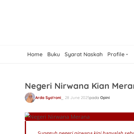
Home
Buku
Syarat Naskah
Profile
Negeri Nirwana Kian Mer
Arda Sya'roni
28 June 2025
pada
Opini
Sungguh negeri nirwana kini hanyalah sebu