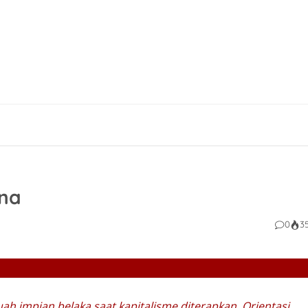
ana
0
3
ah impian belaka saat kapitalisme diterapkan.
Orientasi