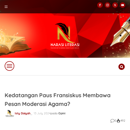
Kedatangan Paus Fransiskus Membawa
Pesan Moderasi Agama?
Isty Daiyah
13 July 2024
pada
Opini
0
492