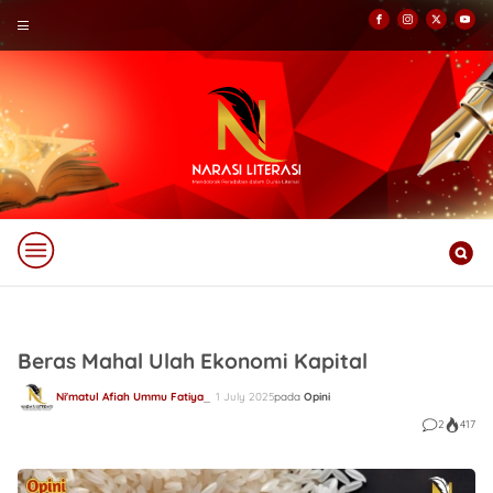
Beras Mahal Ulah Ekonomi Kapital
Ni'matul Afiah Ummu Fatiya
1 July 2025
pada
Opini
2
417