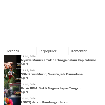
Terbaru
Terpopuler
Komentar
29 July 2026
Nyawa Manusia Tak Berharga dalam Kapitalisme
Opini
23 July 2026
SDN Krisis Murid, Swasta Jadi Primadona
Opini
22 July 2026
Krisis BBM: Bukti Negara Lepas Tangan
Opini
20 July 2026
LGBTQ dalam Pandangan Islam