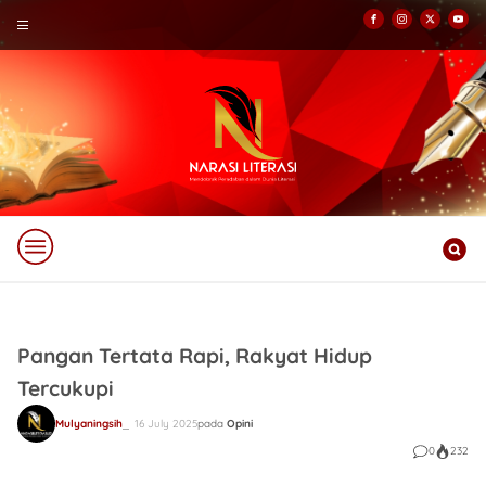
Pangan Tertata Rapi, Rakyat Hidup
Tercukupi
Mulyaningsih
16 July 2025
pada
Opini
0
232