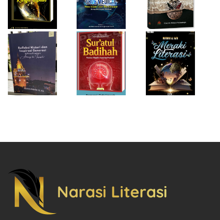
Pandemi
Cepat dan
Literasiku
“Achieving the
Produktif
Impossible”
Narasi Literasi