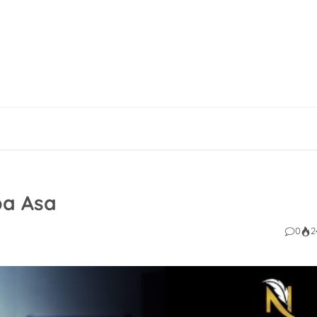
pa Asa
0
2