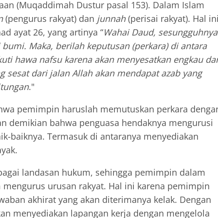
jaan (Muqaddimah Dustur pasal 153). Dalam Islam
n
(pengurus rakyat) dan
junnah
(perisai rakyat). Hal in
d ayat 26, yang artinya “
Wahai Daud, sesungguhnya
bumi. Maka, berilah keputusan (perkara) di antara
uti hawa nafsu karena akan menyesatkan engkau dar
g sesat dari jalan Allah akan mendapat azab yang
itungan
."
bahwa pemimpin haruslah memutuskan perkara denga
gan demikian bahwa penguasa hendaknya mengurusi
ik-baiknya. Termasuk di antaranya menyediakan
ayak.
ebagai landasan hukum, sehingga pemimpin dalam
 mengurus urusan rakyat. Hal ini karena pemimpin
aban akhirat yang akan diterimanya kelak. Dengan
an menyediakan lapangan kerja dengan mengelola