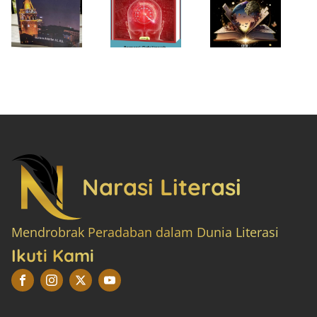
Narasi Literasi
Mendrobrak Peradaban dalam Dunia Literasi
Ikuti Kami