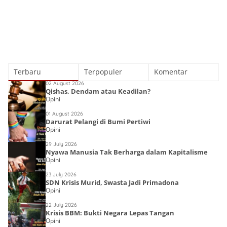
Terbaru
Terpopuler
Komentar
02 August 2026
Qishas, Dendam atau Keadilan?
Opini
01 August 2026
Darurat Pelangi di Bumi Pertiwi
Opini
29 July 2026
Nyawa Manusia Tak Berharga dalam Kapitalisme
Opini
23 July 2026
SDN Krisis Murid, Swasta Jadi Primadona
Opini
22 July 2026
Krisis BBM: Bukti Negara Lepas Tangan
Opini