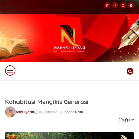
Kohabitasi Mengikis Generasi
Arda Sya'roni
16 September 2025
pada
Opini
1
299