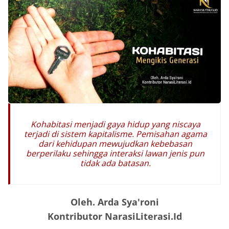
Kohabitasi menjadi gaya hidup yang niscaya
terjadi di sistem kapitalisme. Pemisahan agama
dari kehidupan mewujudkan kebebasan
berperilaku sehingga interaksi lawan jenis pun
tidak ada batasan.
Oleh. Arda Sya'roni
Kontributor NarasiLiterasi.Id