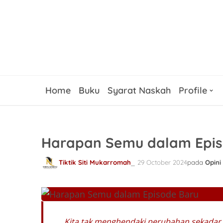
Home
Buku
Syarat Naskah
Profile
Harapan Semu dalam Epis
Tiktik Siti Mukarromah
29 October 2024
pada
Opini
Kita tak menghendaki perubahan sekadar 