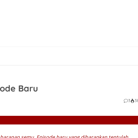
ode Baru
3
3
harapan semu. Episode baru yang diharapkan tentulah