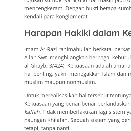
rujukan sumber yang diambil makin jauh dar
mencengkeram. Dengan bukti betapa sumbe
kendali para konglomerat.
Harapan Hakiki dalam K
Imam Ar-Razi rahimahullah berkata, berka
Allah Swt. menghilangkan berbagai keburuk
al-Ghayb, 3/424). Kekuasaan adalah aman
hal penting, yakni menegakkan Islam dan 
muslim maupun nonmuslim.
Untuk merealisasikan hal tersebut tentuny
Kekuasaan yang benar-benar berlandaskan 
kaffah
. Tidak memberlakukan lagi sistem 
naungan Khilafah. Sebuah sistem yang ben
tetapi, tanpa nanti.