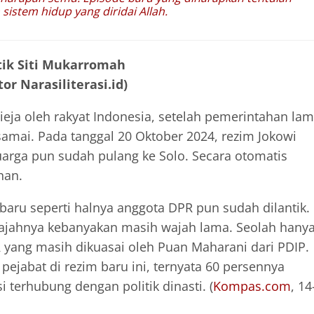
istem hidup yang diridai Allah.
tik Siti Mukarromah
or Narasiliterasi.id)
eja oleh rakyat Indonesia, setelah pemerintahan la
mai. Pada tanggal 20 Oktober 2024, rezim Jokowi
uarga pun sudah pulang ke Solo. Secara otomatis
han.
aru seperti halnya anggota DPR pun sudah dilantik.
 wajahnya kebanyakan masih wajah lama. Seolah hany
 yang masih dikuasai oleh Puan Maharani dari PDIP.
ejabat di rezim baru ini, ternyata 60 persennya
 terhubung dengan politik dinasti. (
Kompas.com
, 14