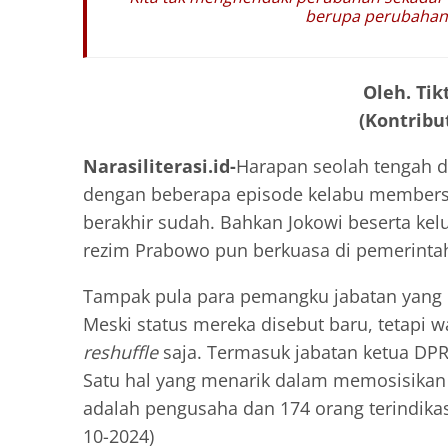
berupa perubahan s
Oleh. Tik
(Kontribut
Narasiliterasi.id-
Harapan seolah tengah di
dengan beberapa episode kelabu membersa
berakhir sudah. Bahkan Jokowi beserta kel
rezim Prabowo pun berkuasa di pemerinta
Tampak pula para pemangku jabatan yang b
Meski status mereka disebut baru, tetapi
reshuffle
saja. Termasuk jabatan ketua DPR
Satu hal yang menarik dalam memosisikan p
adalah pengusaha dan 174 orang terindikasi
10-2024)