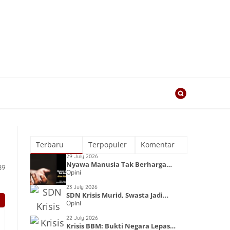
Terbaru
Terpopuler
Komentar
29 July 2026
Nyawa Manusia Tak Berharga
89
Opini
dalam Kapitalisme
23 July 2026
SDN Krisis Murid, Swasta Jadi
Opini
Primadona
22 July 2026
Krisis BBM: Bukti Negara Lepas