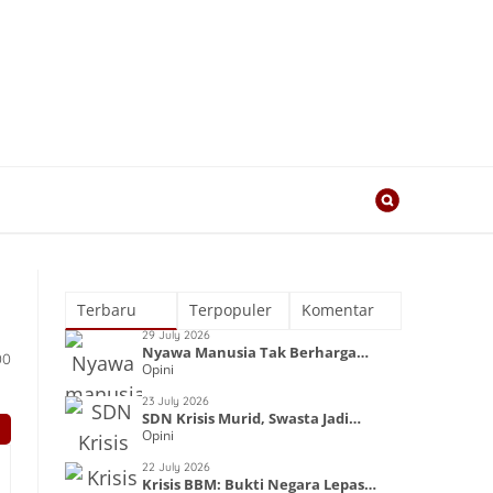
Terbaru
Terpopuler
Komentar
29 July 2026
Nyawa Manusia Tak Berharga
00
Opini
dalam Kapitalisme
23 July 2026
SDN Krisis Murid, Swasta Jadi
Opini
Primadona
22 July 2026
Krisis BBM: Bukti Negara Lepas