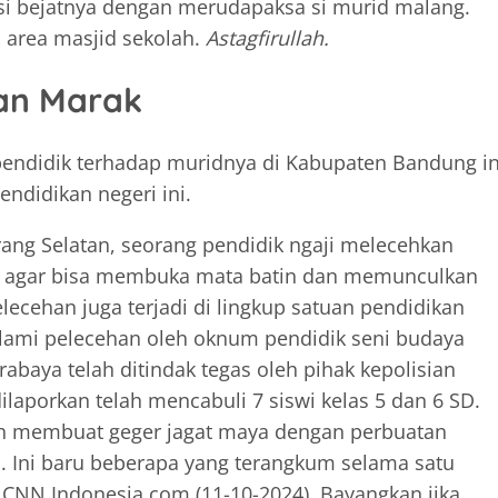
ksi bejatnya dengan merudapaksa si murid malang.
i area masjid sekolah.
Astagfirullah.
ian Marak
 pendidik terhadap muridnya di Kabupaten Bandung in
ndidikan negeri ini.
rang Selatan, seorang pendidik ngaji melecehkan
g agar bisa membuka mata batin dan memunculkan
lecehan juga terjadi di lingkup satuan pendidikan
lami pelecehan oleh oknum pendidik seni budaya
abaya telah ditindak tegas oleh pihak kepolisian
aporkan telah mencabuli 7 siswi kelas 5 dan 6 SD.
 membuat geger jagat maya dengan perbuatan
. Ini baru beberapa yang terangkum selama satu
 CNN Indonesia.com (11-10-2024). Bayangkan jika