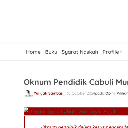
Home
Buku
Syarat Naskah
Profile
Oknum Pendidik Cabuli Mur
Yuliyati Sambas
30 October 2024
pada
Opini
,
Piliha
Oknum pendidik dalam kasus pencabulan 