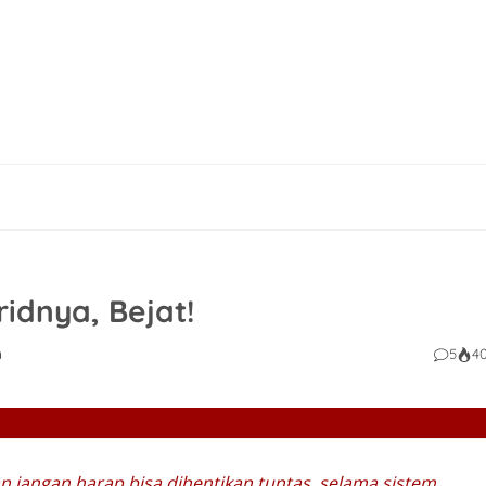
idnya, Bejat!
n
5
4
jangan harap bisa dihentikan tuntas, selama sistem