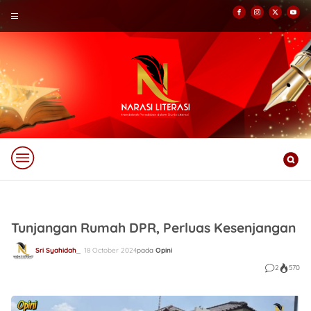
Tunjangan Rumah DPR, Perluas Kesenjangan
Sri Syahidah
18 October 2024
pada
Opini
2
570