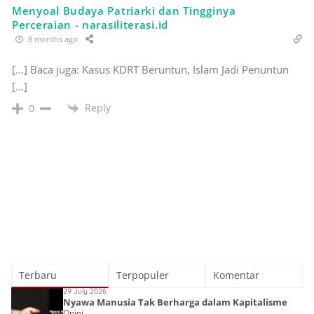
Menyoal Budaya Patriarki dan Tingginya
Perceraian - narasiliterasi.id
8 months ago
[…] Baca juga: Kasus KDRT Beruntun, Islam Jadi Penuntun
[…]
Reply
0
Terbaru
Terpopuler
Komentar
29 July 2026
Nyawa Manusia Tak Berharga dalam Kapitalisme
Opini