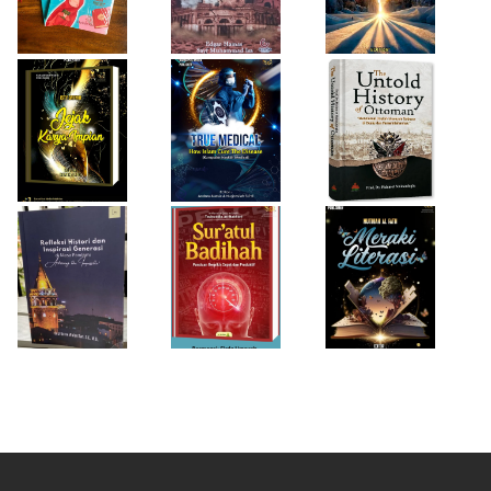
Buku Medis
Ottoman
Desi Wulan Sari
Refleksi Histori
Firda Umayah
dan Inspirasi
Sur'atul Badihah,
Sartinah
Generasi di Masa
Panduan Berpikir
Rempaka
Pandemi
Cepat dan
Literasiku
“Achieving the
Produktif
Impossible”