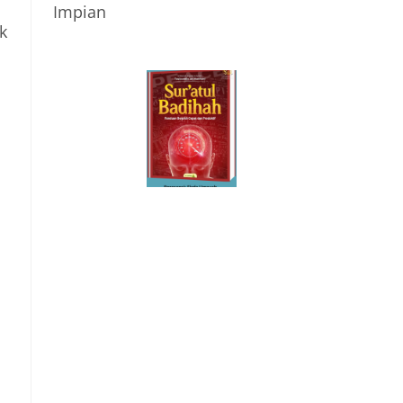
Generasi di Masa
Panduan Berpikir
Rempaka
Pandemi
Cepat dan
Literasiku
k
“Achieving the
Produktif
Impossible”