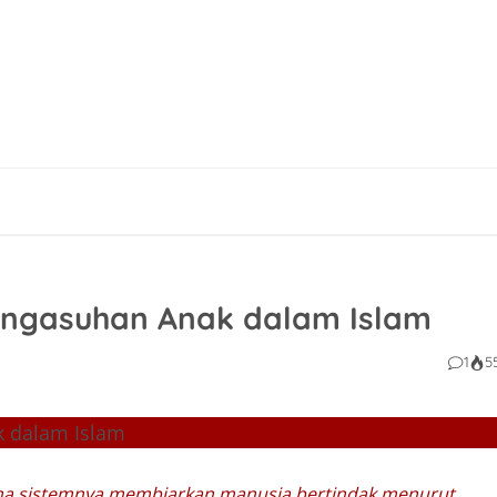
engasuhan Anak dalam Islam
1
5
rena sistemnya membiarkan manusia bertindak menurut