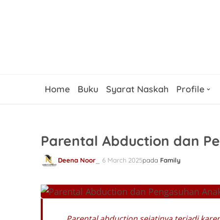
Home
Buku
Syarat Naskah
Profile
Parental Abduction dan P
Deena Noor
6 March 2025
pada
Family
Parental abduction sejatinya terjadi ka