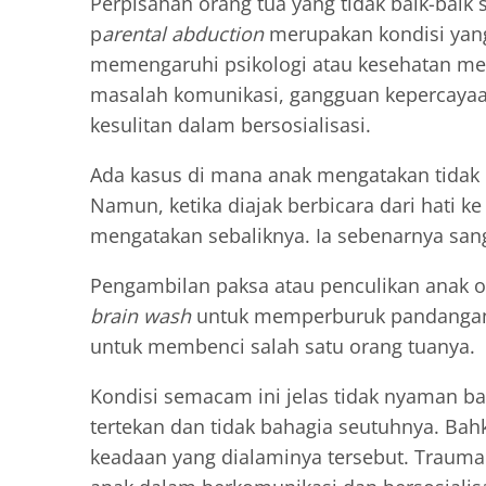
Perpisahan orang tua yang tidak baik-baik 
p
arental abduction
merupakan kondisi yang
memengaruhi psikologi atau kesehatan me
masalah komunikasi, gangguan kepercayaan
kesulitan dalam bersosialisasi.
Ada kasus di mana anak mengatakan tidak 
Namun, ketika diajak berbicara dari hati k
mengatakan sebaliknya. Ia sebenarnya san
Pengambilan paksa atau penculikan anak ol
brain wash
untuk memperburuk pandangan a
untuk membenci salah satu orang tuanya.
Kondisi semacam ini jelas tidak nyaman ba
tertekan dan tidak bahagia seutuhnya. B
keadaan yang dialaminya tersebut. Trau