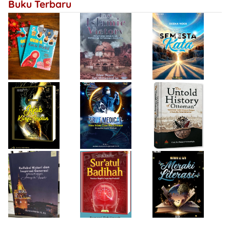
Buku Terbaru
Bersejarah
Firda Umayah
Haifa Eimaan
Isty Daiyah
True Medical,
The Untold
Bukan Sekadar
History of
Jejak Karya Impian
Buku Medis
Ottoman
Desi Wulan Sari
Refleksi Histori
Firda Umayah
dan Inspirasi
Sur'atul Badihah,
Sartinah
Generasi di Masa
Panduan Berpikir
Rempaka
Pandemi
Cepat dan
Literasiku
“Achieving the
Produktif
Impossible”