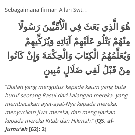
Sebagaimana firman Allah Swt. :
هُوَ الَّذِي بَعَثَ فِي الْأُمِّيِّينَ رَسُولًا
مِنْهُمْ يَتْلُو عَلَيْهِمْ آيَاتِهِ وَيُزَكِّيهِمْ
وَيُعَلِّمُهُمُ الْكِتَابَ وَالْحِكْمَةَ وَإِنْ كَانُوا
مِنْ قَبْلُ لَفِي ضَلَالٍ مُبِينٍ
“
Dialah yang mengutus kepada kaum yang buta
huruf seorang Rasul dari kalangan mereka, yang
membacakan ayat-ayat-Nya kepada mereka,
menyucikan jiwa mereka, dan mengajarkan
kepada mereka Kitab dan Hikmah
.” (
QS.
al-
Jumu‘ah
[62]: 2
)