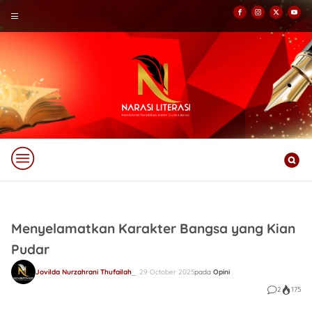
Menyelamatkan Karakter Bangsa yang Kian
Pudar
Jovilda Nurzahrani Thufailah
29 October 2025
pada
Opini
2
175