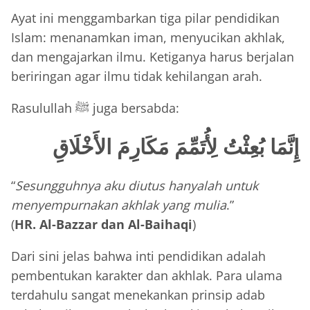
Ayat ini menggambarkan tiga pilar pendidikan
Islam: menanamkan iman, menyucikan akhlak,
dan mengajarkan ilmu. Ketiganya harus berjalan
beriringan agar ilmu tidak kehilangan arah.
Rasulullah ﷺ juga bersabda:
إِنَّمَا بُعِثْتُ لِأُتَمِّمَ مَكَارِمَ الأَخْلَاقِ
“
Sesungguhnya aku diutus hanyalah untuk
menyempurnakan akhlak yang mulia
.”
(
HR. Al-Bazzar dan Al-Baihaqi
)
Dari sini jelas bahwa inti pendidikan adalah
pembentukan karakter dan akhlak. Para ulama
terdahulu sangat menekankan prinsip adab