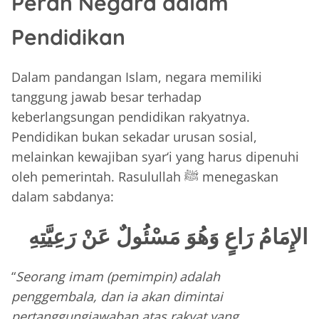
Peran Negara dalam
Pendidikan
Dalam pandangan Islam, negara memiliki
tanggung jawab besar terhadap
keberlangsungan pendidikan rakyatnya.
Pendidikan bukan sekadar urusan sosial,
melainkan kewajiban syar‘i yang harus dipenuhi
oleh pemerintah. Rasulullah ﷺ menegaskan
dalam sabdanya:
الإِمَامُ رَاعٍ وَهُوَ مَسْئُولٌ عَنْ رَعِيَّتِهِ
“
Seorang imam (pemimpin) adalah
penggembala, dan ia akan dimintai
pertanggungjawaban atas rakyat yang