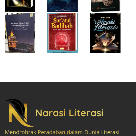
“Achieving the
Produktif
Impossible”
Narasi Literasi
Mendrobrak Peradaban dalam Dunia Literasi