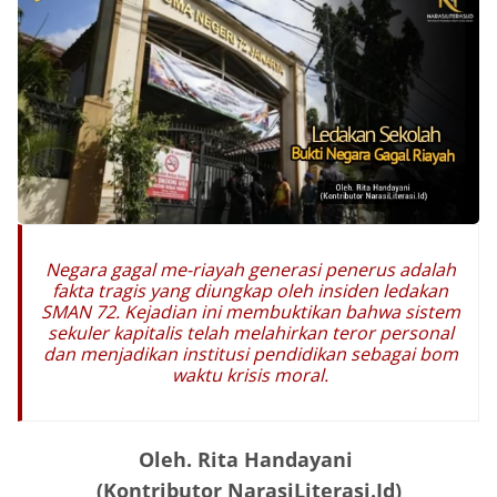
​Negara gagal me-riayah generasi penerus adalah
fakta tragis yang diungkap oleh insiden ledakan
SMAN 72. Kejadian ini membuktikan bahwa sistem
sekuler kapitalis telah melahirkan teror personal
dan menjadikan institusi pendidikan sebagai bom
waktu krisis moral.
Oleh. Rita Handayani
(Kontributor NarasiLiterasi.Id)