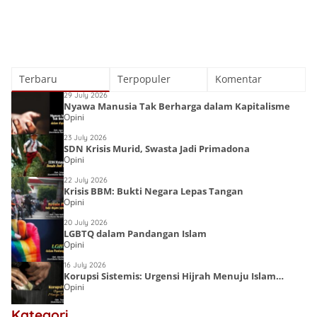
Terbaru
Terpopuler
Komentar
29 July 2026
Nyawa Manusia Tak Berharga dalam Kapitalisme
Opini
23 July 2026
SDN Krisis Murid, Swasta Jadi Primadona
Opini
22 July 2026
Krisis BBM: Bukti Negara Lepas Tangan
Opini
20 July 2026
LGBTQ dalam Pandangan Islam
Opini
16 July 2026
Korupsi Sistemis: Urgensi Hijrah Menuju Islam
Opini
Kaffah
Lost Islamic
Victory:
Kategori