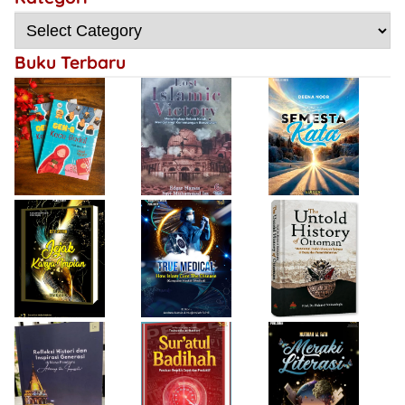
Choirin Fitri
Menyingkap
Deena Noor
Resensi Buku
Sebab Kalah,
Haifa Eimaan
Semesta Kata
Gen-Q Kece Badai
Mengulangi
Kemenangan
Buku Terbaru
Bersejarah
Firda Umayah
Haifa Eimaan
Isty Daiyah
True Medical,
The Untold
Bukan Sekadar
History of
Jejak Karya Impian
Buku Medis
Ottoman
Desi Wulan Sari
Refleksi Histori
Firda Umayah
dan Inspirasi
Sur'atul Badihah,
Sartinah
Generasi di Masa
Panduan Berpikir
Rempaka
Pandemi
Cepat dan
Literasiku
“Achieving the
Produktif
Impossible”