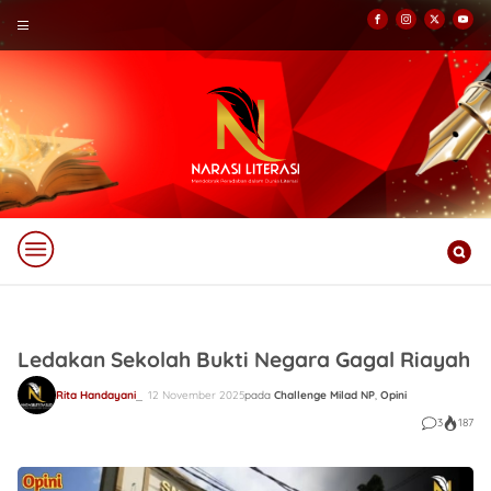
Ledakan Sekolah Bukti Negara Gagal Riayah
Rita Handayani
12 November 2025
pada
Challenge Milad NP
,
Opini
3
187