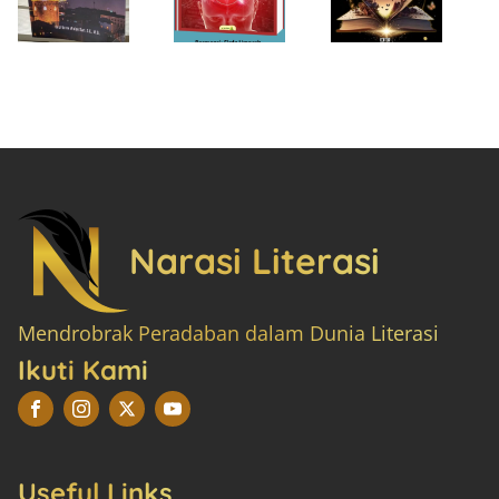
Narasi Literasi
Mendrobrak Peradaban dalam Dunia Literasi
Ikuti Kami
Useful Links