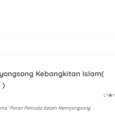
ongsong Kebangkitan Islam(
 )
1
7
 tema "Peran Pemuda dalam Mernyongsong