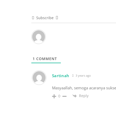
Subscribe
1
COMMENT
Sartinah
3 years ago
Masyaallah, semoga acaranya sukse
Reply
0