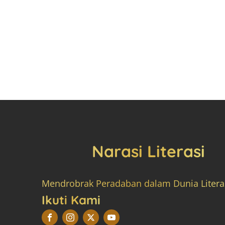
Narasi Literasi
Mendrobrak Peradaban dalam Dunia Litera
Ikuti Kami