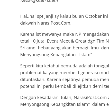
Kebangkitan Islam"
Hai..hai spt janji sy kalau bulan October i
dakwah NarasiPost.Com.
Karena istimewanya maka NP mengadakan 3
total 10 juta, Event Meet & Great dgn Ti
Srikandi hebat yang akan berbagi ilmu 
Menyongsong Kebangkitan Islam”
Seperti kita ketahui pemuda adalah tongg
problematika yang membelit generasi muda
dituntaskan. Karena sejatinya pemuda mem
potensi ini perlu kembali dilejitkan demi
Dengan kesadaran itulah, NarasiPost.Co
Menyongsong Kebangkitan Islam" dalam ev