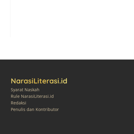
NarasiLiterasi.id
Syarat Naskah
Rule NarasiLiterasi.id
Redaksi
Penulis dan Kontributor