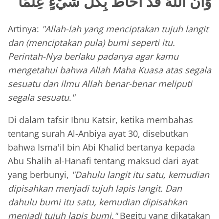
وَأَنَّ اللَّهَ قَ
دْ أَحَاطَ بِكُلِّ شَيْءٍ عِلْمًا
Artinya:
"Allah-lah yang menciptakan tujuh langit
dan (menciptakan pula) bumi seperti itu.
Perintah-Nya berlaku padanya agar kamu
mengetahui bahwa Allah Maha Kuasa atas segala
sesuatu dan ilmu Allah benar-benar meliputi
segala sesuatu."
Di dalam tafsir Ibnu Katsir, ketika membahas
tentang surah Al-Anbiya ayat 30, disebutkan
bahwa Isma'il bin Abi Khalid bertanya kepada
Abu Shalih al-Hanafi tentang maksud dari ayat
yang berbunyi,
"Dahulu langit itu satu, kemudian
dipisahkan menjadi tujuh lapis langit. Dan
dahulu bumi itu satu, kemudian dipisahkan
menjadi tujuh lapis bumi."
Begitu yang dikatakan