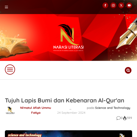
Tujuh Lapis Bumi dan Kebenaran Al-Qur'an
Ni'matul Afiah Ummu
pada
Science and Technology
Fatiya
24 September 2024
0
599