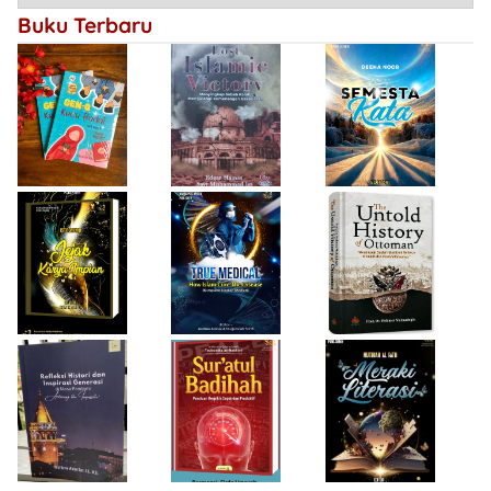
Kemenangan
Buku Terbaru
Bersejarah
Firda Umayah
Haifa Eimaan
Isty Daiyah
True Medical,
The Untold
Bukan Sekadar
History of
Jejak Karya Impian
Buku Medis
Ottoman
Desi Wulan Sari
Refleksi Histori
Firda Umayah
dan Inspirasi
Sur'atul Badihah,
Sartinah
Generasi di Masa
Panduan Berpikir
Rempaka
Pandemi
Cepat dan
Literasiku
“Achieving the
Produktif
Impossible”