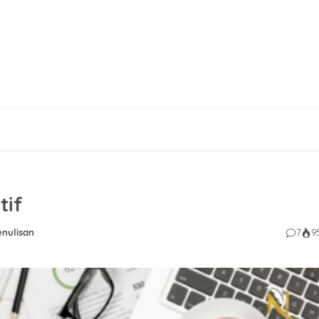
tif
enulisan
7
9