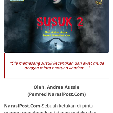
“
Dia memasang susuk kecantikan dan awet muda
dengan minta bantuan khadam …”
Oleh. Andrea Aussie
(Pemred NarasiPost.Com)
NarasiPost.Com
-Sebuah ketukan di pintu
mampu menghentikan tatapan mataku dan