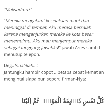
“Maksudmu?”
“
Mereka mengalami kecelakaan maut dan
meninggal di tempat. Aku merasa bersalah
karena menganjurkan mereka ke kota besar
menemuimu. Aku mau menjemput mereka
sebagai tanggung jawabku
!” jawab Aries sambil
menutup telepon.
Deg..
Innalillahi
..!
Jantungku hampir copot .. betapa cepat kematian
mengintai siapa pun seperti firman-Nya:
كُلُّ نَفْسٍ ذَاۤىِٕقَةُ الْمَوْتِۗ ثُمَّ اِلَيْنَا