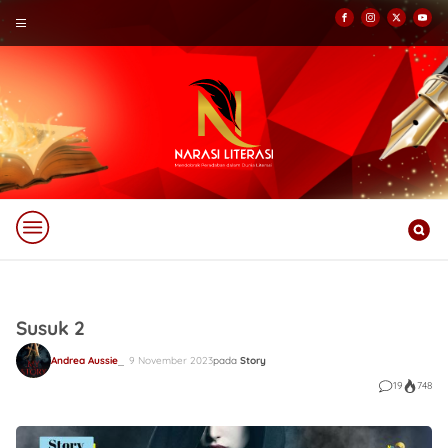
Susuk 2
Andrea Aussie
9 November 2023
pada
Story
19
748