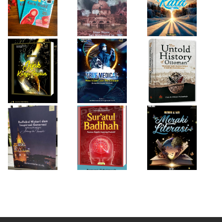
True Medical,
The Untold
Bukan Sekadar
History of
Jejak Karya Impian
Buku Medis
Ottoman
Desi Wulan Sari
Refleksi Histori
Firda Umayah
dan Inspirasi
Sur'atul Badihah,
Sartinah
Generasi di Masa
Panduan Berpikir
Rempaka
Pandemi
Cepat dan
Literasiku
“Achieving the
Produktif
Impossible”