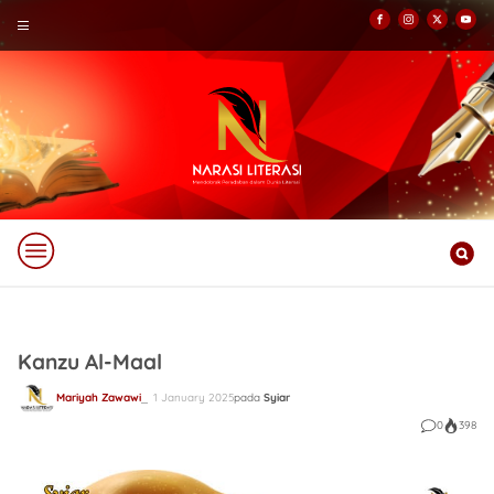
Kanzu Al-Maal
Mariyah Zawawi
1 January 2025
pada
Syiar
0
398