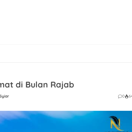
t di Bulan Rajab
Syiar
0
6