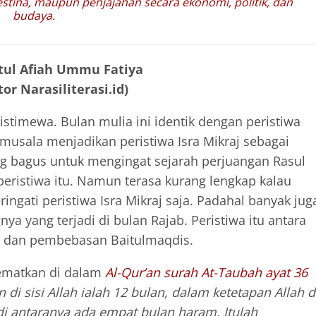
alestina, maupun penjajahan secara ekonomi, politik, dan
budaya.
tul Afiah Ummu Fatiya
or Narasiliterasi.id)
istimewa. Bulan mulia ini identik dengan peristiwa
 musala menjadikan peristiwa Isra Mikraj sebagai
ng bagus untuk mengingat sejarah perjuangan Rasul
eristiwa itu. Namun terasa kurang lengkap kalau
gati peristiwa Isra Mikraj saja. Padahal banyak jug
nya yang terjadi di bulan Rajab. Peristiwa itu antara
uk dan pembebasan Baitulmaqdis.
sematkan di dalam
Al-Qur’an surah At-Taubah ayat 36
di sisi Allah ialah 12 bulan, dalam ketetapan Allah d
di antaranya ada empat bulan haram. Itulah