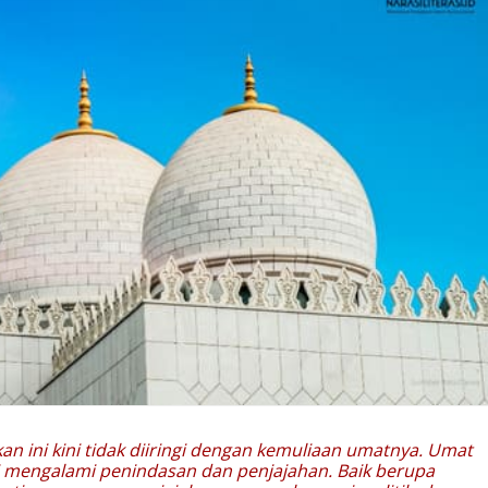
n ini kini tidak diiringi dengan kemuliaan umatnya. Umat
eri mengalami penindasan dan penjajahan. Baik berupa