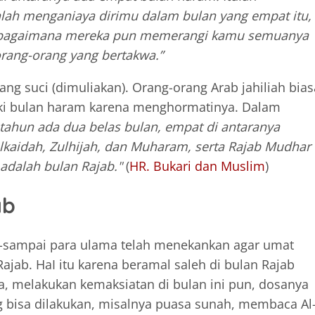
nlah menganiaya dirimu dalam bulan yang empat itu,
sebagaimana mereka pun memerangi kamu semuanya
orang-orang yang bertakwa.”
ng suci (dimuliakan). Orang-orang Arab jahiliah bias
i bulan haram karena menghormatinya. Dalam
tahun ada dua belas bulan, empat di antaranya
ulkaidah, Zulhijah, dan Muharam, serta Rajab Mudhar
adalah bulan Rajab."
(
HR. Bukari dan Muslim
)
ab
i-sampai para ulama telah menekankan agar umat
jab. HaI itu karena beramal saleh di bulan Rajab
a, melakukan kemaksiatan di bulan ini pun, dosanya
g bisa dilakukan, misalnya puasa sunah, membaca Al