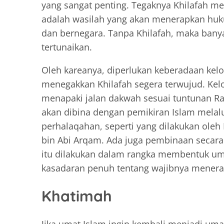
yang sangat penting. Tegaknya Khilafah me
adalah wasilah yang akan menerapkan hu
dan bernegara. Tanpa Khilafah, maka banya
tertunaikan.
Oleh kareanya, diperlukan keberadaan kel
menegakkan Khilafah segera terwujud. Ke
menapaki jalan dakwah sesuai tuntunan Ra
akan dibina dengan pemikiran Islam melalu
perhalaqahan, seperti yang dilakukan oleh
bin Abi Arqam. Ada juga pembinaan secara 
itu dilakukan dalam rangka membentuk umat
kasadaran penuh tentang wajibnya menera
Khatimah
Jika umat Islam ingin kembali menjadi umat