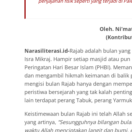
penjajahan fisik seperti yang terjadi di P
Oleh. Ni’ma
(Kontribut
Narasiliterasi.id-
Rajab adalah bulan yang 
Isra Mikraj. Hampir setiap masjid atau pun
Peringatan Hari Besar Islam (PHBI). Mema
dan mengambil hikmah keimanan di balik p
mengisi bulan Rajab hanya dengan memperin
peristiwa bersejarah yang tak kalah penting
lain terdapat perang Tabuk, perang Yarm
Keistimewaan bulan Rajab ini telah Allah 
yang artinya,
”Sesungguhnya bIlangan bulan 
waktu Allah menciptakan langit dan bumi, 