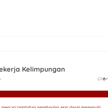
 Pekerja Kelimpungan
s
1
4
rus mencari tambahan penghasilan agar dapat memenuhi