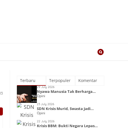
Terbaru
Terpopuler
Komentar
29 July 2026
Nyawa Manusia Tak Berharga
13
Opini
dalam Kapitalisme
23 July 2026
SDN Krisis Murid, Swasta Jadi
Opini
Primadona
22 July 2026
Krisis BBM: Bukti Negara Lepas