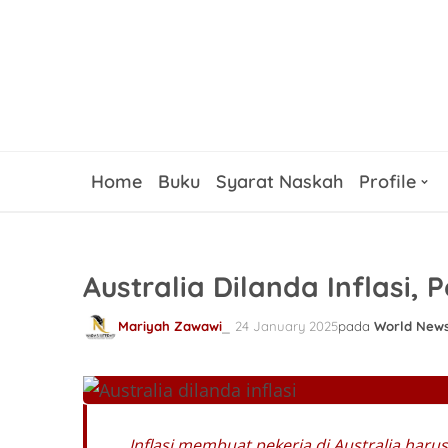
Home
Buku
Syarat Naskah
Profile
Australia Dilanda Inflasi,
Mariyah Zawawi
24 January 2025
pada
World New
Inflasi membuat pekerja di Australia ha