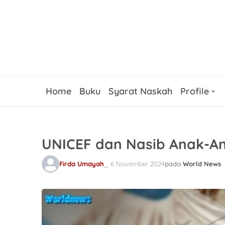
Home
Buku
Syarat Naskah
Profile
UNICEF dan Nasib Anak-An
Firda Umayah
6 November 2024
pada
World News