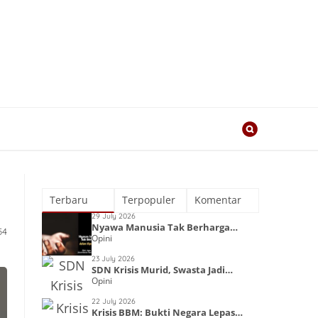
Terbaru
Terpopuler
Komentar
29 July 2026
Nyawa Manusia Tak Berharga
54
Opini
dalam Kapitalisme
23 July 2026
SDN Krisis Murid, Swasta Jadi
Opini
Primadona
22 July 2026
Krisis BBM: Bukti Negara Lepas