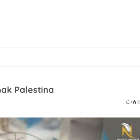
ak Palestina
1
5