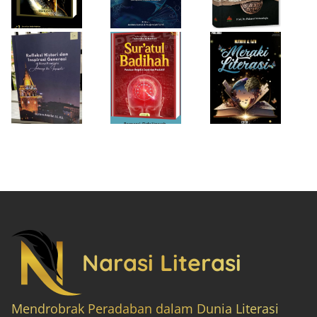
“Achieving the
Produktif
Impossible”
Narasi Literasi
Mendrobrak Peradaban dalam Dunia Literasi