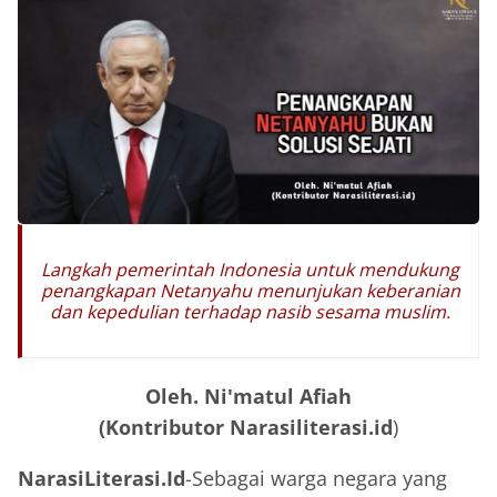
Langkah pemerintah Indonesia untuk mendukung
penangkapan Netanyahu menunjukan keberanian
dan kepedulian terhadap nasib sesama muslim
.
Oleh. Ni'matul Afiah
(Kontributor Narasiliterasi.id
)
NarasiLiterasi.Id
-Sebagai warga negara yang