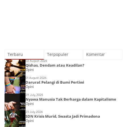
Terbaru
Terpopuler
Komentar
02 August 2026
Qishas, Dendam atau Keadilan?
Opini
01 August 2026
Darurat Pelangi di Bumi Pertiwi
Opini
29 July 2026
Nyawa Manusia Tak Berharga dalam Kapitalisme
Opini
23 July 2026
SDN Krisis Murid, Swasta Jadi Primadona
Opini