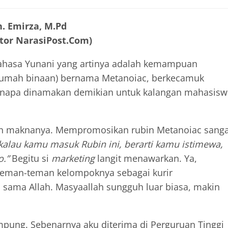
. Emirza, M.Pd
tor NarasiPost.Com)
bahasa Yunani yang artinya adalah kemampuan
rumah binaan) bernama Metanoiac, berkecamuk
n kenapa dinamakan demikian untuk kalangan mahasis
nakan maknanya. Mempromosikan rubin Metanoiac sang
 kalau kamu masuk Rubin ini, berarti kamu istimewa,
o.”
Begitu si
marketing
langit menawarkan. Ya,
eman-teman kelompoknya sebagai kurir
ya sama Allah. Masyaallah sungguh luar biasa, makin
mpung. Sebenarnya aku diterima di Perguruan Tinggi