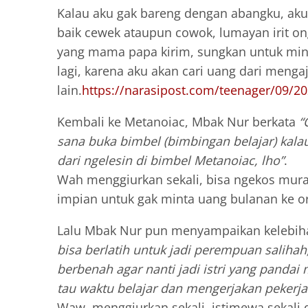
Kalau aku gak bareng dengan abangku, aku
baik cewek ataupun cowok, lumayan irit 
yang mama papa kirim, sungkan untuk mint
lagi, karena aku akan cari uang dari menga
lain.
https://narasipost.com/teenager/09/2
Kembali ke Metanoiac, Mbak Nur berkata
“
sana buka bimbel (bimbingan belajar) kalau 
dari ngelesin di bimbel Metanoiac, lho”
.
Wah menggiurkan sekali, bisa ngekos murah
impian untuk gak minta uang bulanan ke or
Lalu Mbak Nur pun menyampaikan kelebihan
bisa berlatih untuk jadi perempuan saliha
berbenah agar nanti jadi istri yang pand
tau waktu belajar dan mengerjakan pekerj
Waw, menggiurkan sekali, istimewa sekali 