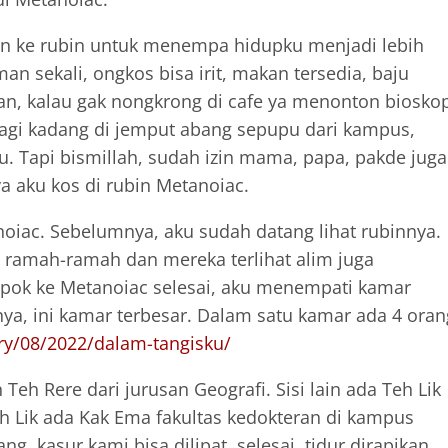
an ke rubin untuk menempa hidupku menjadi lebih
 sekali, ongkos bisa irit, makan tersedia, baju
lan, kalau gak nongkrong di cafe ya menonton biosko
agi kadang di jemput abang sepupu dari kampus,
. Tapi bismillah, sudah izin mama, papa, pakde juga
 aku kos di rubin Metanoiac.
iac. Sebelumnya, aku sudah datang lihat rubinnya.
 ramah-ramah dan mereka terlihat alim juga
epok ke Metanoiac selesai, aku menempati kamar
a, ini kamar terbesar. Dalam satu kamar ada 4 oran
ory/08/2022/dalam-tangisku/
eh Rere dari jurusan Geografi. Sisi lain ada Teh Lik
eh Lik ada Kak Ema fakultas kedokteran di kampus
ng, kasur kami bisa dilipat, selesai tidur dirapikan