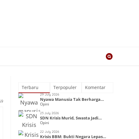
Terbaru
Terpopuler
Komentar
29 July 2026
Nyawa Manusia Tak Berharga
69
Opini
dalam Kapitalisme
23 July 2026
SDN Krisis Murid, Swasta Jadi
Opini
Primadona
22 July 2026
Krisis BBM: Bukti Negara Lepas