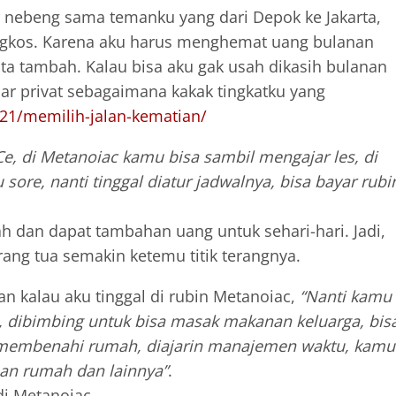
 nebeng sama temanku yang dari Depok ke Jakarta,
ongkos. Karena aku harus menghemat uang bulanan
a tambah. Kalau bisa aku gak usah dikasih bulanan
jar privat sebagaimana kakak tingkatku yang
021/memilih-jalan-kematian/
Ce, di Metanoiac kamu bisa sambil mengajar les, di
sore, nanti tinggal diatur jadwalnya, bisa bayar rubi
 dan dapat tambahan uang untuk sehari-hari. Jadi,
ang tua semakin ketemu titik terangnya.
 kalau aku tinggal di rubin Metanoiac,
“Nanti kamu
h, dibimbing untuk bisa masak makanan keluarga, bis
ai membenahi rumah, diajarin manajemen waktu, kamu
aan rumah dan lainnya”
.
di Metanoiac.