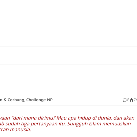
n & Cerbung
,
Challenge NP
8
7
aan “dari mana dirimu? Mau apa hidup di dunia, dan akan
wab sudah tiga pertanyaan itu. Sungguh Islam memuaskan
trah manusia.