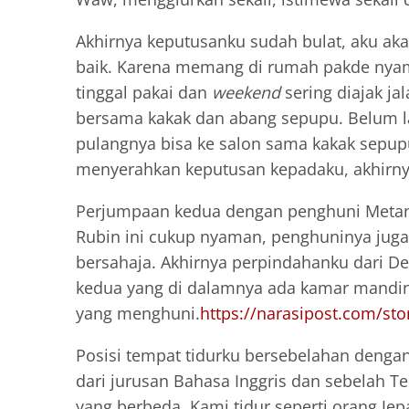
Akhirnya keputusanku sudah bulat, aku ak
baik. Karena memang di rumah pakde nyaman
tinggal pakai dan
weekend
sering diajak ja
bersama kakak dan abang sepupu. Belum l
pulangnya bisa ke salon sama kakak sepupu
menyerahkan keputusan kepadaku, akhirnya
Perjumpaan kedua dengan penghuni Metano
Rubin ini cukup nyaman, penghuninya juga
bersahaja. Akhirnya perpindahanku dari D
kedua yang di dalamnya ada kamar mandiny
yang menghuni.
https://narasipost.com/st
Posisi tempat tidurku bersebelahan dengan T
dari jurusan Bahasa Inggris dan sebelah T
yang berbeda. Kami tidur seperti orang Jepa