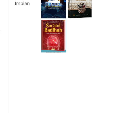
Generasi di Masa
Panduan Berpikir
Rempaka
Pandemi
Cepat dan
Literasiku
“Achieving the
Produktif
Impossible”
g