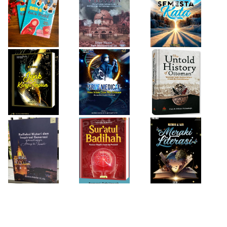
Firda Umayah
Haifa Eimaan
Isty Daiyah
True Medical,
The Untold
Bukan Sekadar
History of
Jejak Karya Impian
Buku Medis
Ottoman
Desi Wulan Sari
Refleksi Histori
Firda Umayah
dan Inspirasi
Sur'atul Badihah,
Sartinah
Generasi di Masa
Panduan Berpikir
Rempaka
Pandemi
Cepat dan
Literasiku
“Achieving the
Produktif
Impossible”